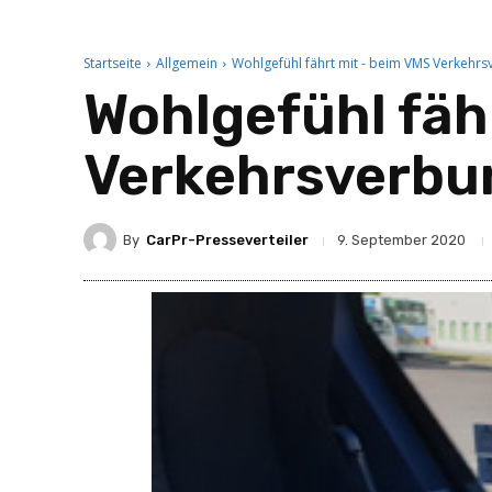
Startseite
Allgemein
Wohlgefühl fährt mit - beim VMS Verkehrs
Wohlgefühl fäh
Verkehrsverbu
By
CarPr-Presseverteiler
9. September 2020