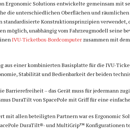
on Ergonomic Solutions entwickelte gemeinsam mit se
he die unterschiedlichen Oberflächen und räumliche
n standardisierte Konstruktionsprinzipien verwendet, d
den möglich, unabhängig vom Fahrzeugmodell seine bev
einen
IVU-Ticketbox-Bordcomputer
zusammen mit dem V
ng aus einer kombinierten Basisplatte für die IVU-Tic
onomie, Stabilität und Bedienbarkeit der beiden techn
die Barrierefreiheit – das Gerät muss für jedermann zug
us DuraTilt von SpacePole mit Griff für eine einfach
t mit allen beteiligten Partnern war es Ergonomic Sol
acePole DuraTilt®- und MultiGrip™ Konfigurationen t