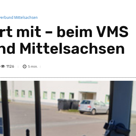
verbund Mittelsachsen
rt mit – beim VMS
nd Mittelsachsen
1126
5
min.