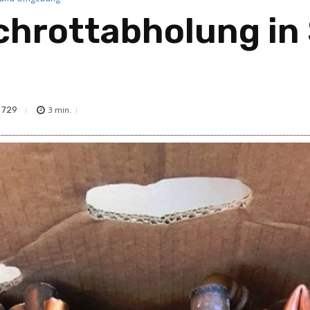
chrottabholung in
729
3
min.