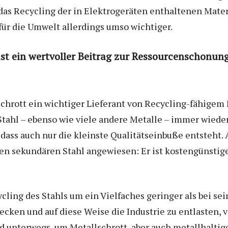
das Recycling der in Elektrogeräten enthaltenen Materia
 für die Umwelt allerdings umso wichtiger.
ist ein wertvoller Beitrag zur Ressourcenschonun
chrott ein wichtiger Lieferant von Recycling-fähigem M
tahl – ebenso wie viele andere Metalle – immer wied
dass auch nur die kleinste Qualitätseinbuße entsteht. 
den sekundären Stahl angewiesen: Er ist kostengünstige
cling des Stahls um ein Vielfaches geringer als bei s
cken und auf diese Weise die Industrie zu entlasten, 
 unterwegs, um Metallschrott, aber auch metallhaltig