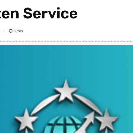
en Service
6
3
min.