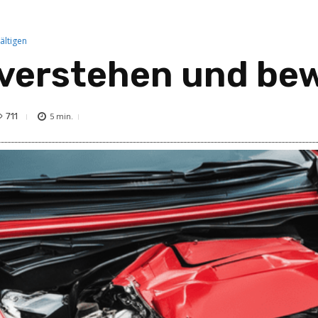
ältigen
verstehen und bew
711
5
min.