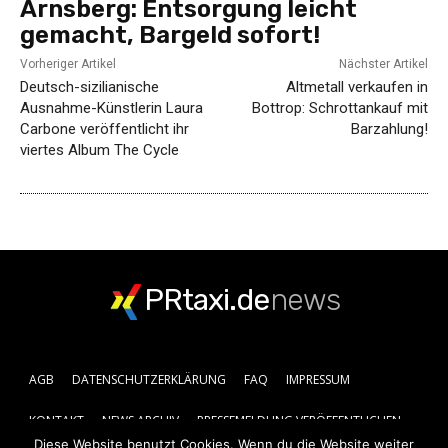
Arnsberg: Entsorgung leicht
gemacht, Bargeld sofort!
Vorheriger Artikel
Nächster Artikel
Deutsch-sizilianische
Altmetall verkaufen in
Ausnahme-Künstlerin Laura
Bottrop: Schrottankauf mit
Carbone veröffentlicht ihr
Barzahlung!
viertes Album The Cycle
PRtaxi.de
news
AGB
DATENSCHUTZERKLÄRUNG
FAQ
IMPRESSUM
KONTAKT
NEWS ARCHIV
PRESSEMELDUNG VERÖFFENTLICHEN
Diese Website benutzt Cookies. Wenn du die Website weiter