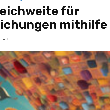
eichweite für
lichungen mithilf
min.