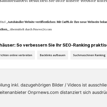
usammenarbeit besuchen Sie bitte unsere Website unte
Titel „
Autohändler Website veröffentlichen: Mit CarPR.de Ihre neue Webseite bekan
rhöhen
„, übermittelt durch Prnews24.com
äuser: So verbessern Sie Ihr SEO-Ranking prakti
ichten online verbreiten
Backlinks aufbauen
Suchmaschinen Ranking
lung inkl. dazugehörigen Bilder / Videos ist ausschl
eitenanbieter Onprnews.com distanziert sich ausdrück