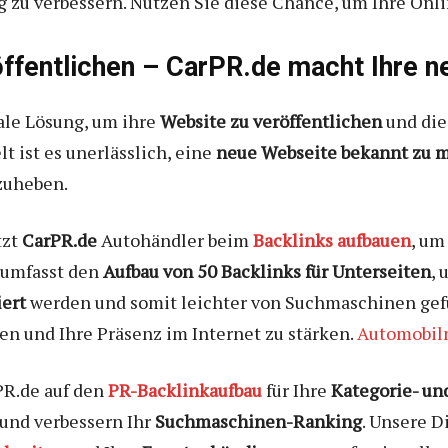
 zu verbessern. Nutzen Sie diese Chance, um Ihre Onli
ffentlichen – CarPR.de macht Ihre n
ale Lösung, um ihre
Website zu veröffentlichen
und die
lt ist es unerlässlich, eine
neue Webseite bekannt zu 
zuheben.
tzt
CarPR.de
Autohändler beim
Backlinks aufbauen
, um
e umfasst den
Aufbau von 50 Backlinks für Unterseiten
, 
iert
werden und somit leichter von Suchmaschinen gef
n und Ihre Präsenz im Internet zu stärken.
Automobiln
PR.de auf den
PR-Backlinkaufbau
für Ihre
Kategorie- un
und verbessern Ihr
Suchmaschinen-Ranking
. Unsere 