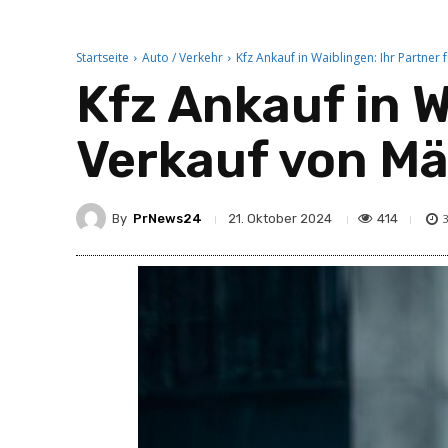
Startseite
Auto / Verkehr
Kfz Ankauf in Waiblingen: Ihr Partne
Kfz Ankauf in W
Verkauf von M
By
PrNews24
414
21. Oktober 2024