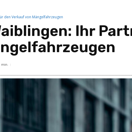
r für den Verkauf von Mängelfahrzeugen
aiblingen: Ihr Part
ängelfahrzeugen
3
min.