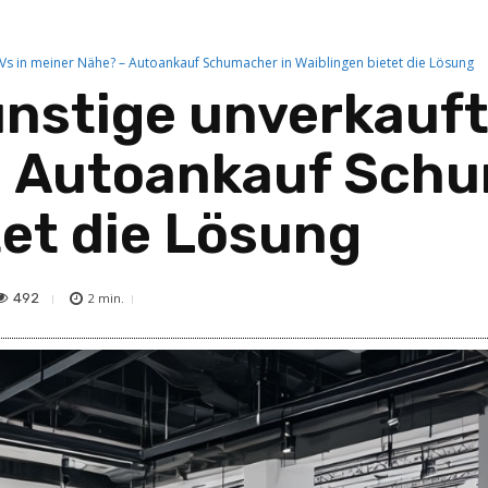
UVs in meiner Nähe? – Autoankauf Schumacher in Waiblingen bietet die Lösung
günstige unverkauf
– Autoankauf Schu
tet die Lösung
492
2
min.