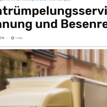
Entrümpelungsservi
hnung und Besenre
516
1
min.