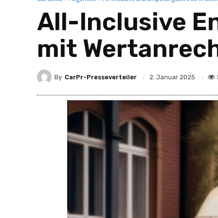
All-Inclusive 
mit Wertanrec
By
CarPr-Presseverteiler
2. Januar 2025