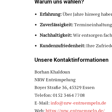
Warum uns wählen?
Erfahrung:
Über Jahre hinweg haben 
Zuverlässigkeit:
Termineinhaltung u
Nachhaltigkeit:
Wir entsorgen fac
Kundenzufriedenheit:
Ihre Zufriede
Unsere Kontaktinformationen
Borhan Khaldoun
NRW Entrümpelung
Boyer Straße 36, 45329 Essen
Telefon: 0152 3464 7708
E-Mail:
info@nrw-entruempeln.de
Web:
https://nrw-entruempeln.de/