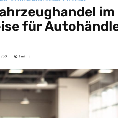
Fahrzeughandel im
ise für Autohändl
750
2
min.