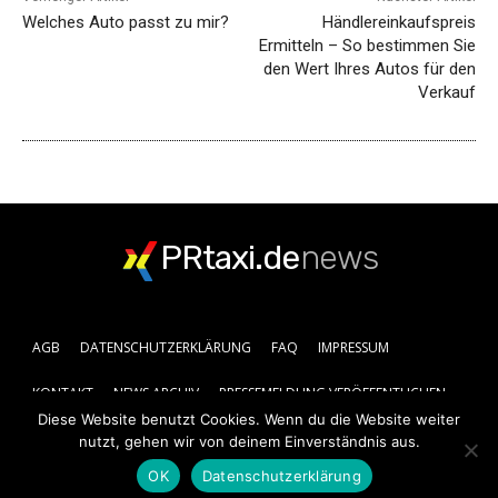
Welches Auto passt zu mir?
Händlereinkaufspreis
Ermitteln – So bestimmen Sie
den Wert Ihres Autos für den
Verkauf
PRtaxi.de
news
AGB
DATENSCHUTZERKLÄRUNG
FAQ
IMPRESSUM
KONTAKT
NEWS ARCHIV
PRESSEMELDUNG VERÖFFENTLICHEN
Diese Website benutzt Cookies. Wenn du die Website weiter
nutzt, gehen wir von deinem Einverständnis aus.
OK
Datenschutzerklärung
© 2019 - 2025 Prtaxi.de | All rights reserved.