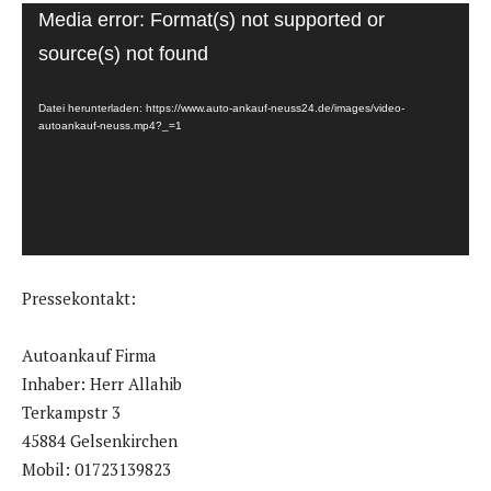
V
Media error: Format(s) not supported or
i
source(s) not found
d
e
Datei herunterladen: https://www.auto-ankauf-neuss24.de/images/video-
o
autoankauf-neuss.mp4?_=1
-
P
l
a
y
Pressekontakt:
e
r
Autoankauf Firma
Inhaber: Herr Allahib
Terkampstr 3
45884 Gelsenkirchen
Mobil: 01723139823