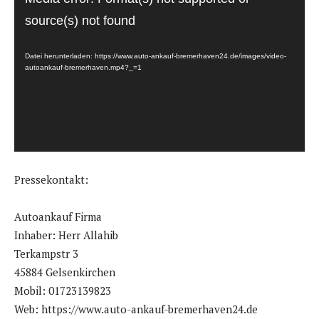
i
source(s) not found
d
e
Datei herunterladen: https://www.auto-ankauf-bremerhaven24.de/images/video-
o
autoankauf-bremerhaven.mp4?_=1
-
P
l
a
y
Pressekontakt:
e
r
Autoankauf Firma
Inhaber: Herr Allahib
Terkampstr 3
45884 Gelsenkirchen
Mobil: 01723139823
Web: https://www.auto-ankauf-bremerhaven24.de