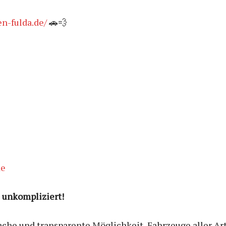
en-fulda.de/
🚗💨
de
& unkompliziert!
ache und transparente Möglichkeit, Fahrzeuge aller Art