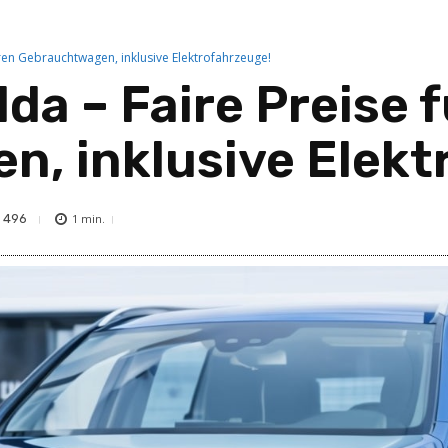
hren Gebrauchtwagen, inklusive Elektrofahrzeuge!
a – Faire Preise f
, inklusive Elekt
496
1
min.