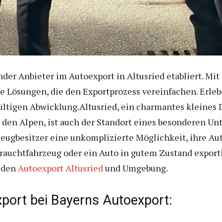
nder Anbieter im Autoexport in Altusried etabliert. Mi
ie Lösungen, die den Exportprozess vereinfachen. Erleb
ltigen Abwicklung.Altusried, ein charmantes kleines D
u den Alpen, ist auch der Standort eines besonderen U
zeugbesitzer eine unkomplizierte Möglichkeit, ihre Au
ebrauchtfahrzeug oder ein Auto in gutem Zustand expor
r den
Autoexport Altusried
und Umgebung.
xport bei Bayerns Autoexport: