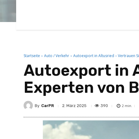
Startseite
Auto / Verkehr
Autoexport in Altusried – Vertrauen 
Autoexport in A
Experten von 
By
CarPR
390
2. März 2025
2
min.