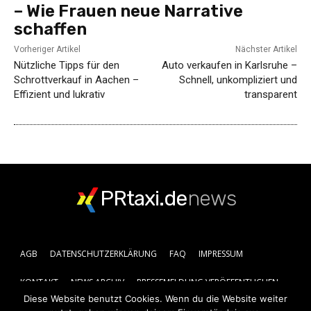
– Wie Frauen neue Narrative
schaffen
Vorheriger Artikel
Nächster Artikel
Nützliche Tipps für den
Auto verkaufen in Karlsruhe –
Schrottverkauf in Aachen –
Schnell, unkompliziert und
Effizient und lukrativ
transparent
PRtaxi.de
news
AGB
DATENSCHUTZERKLÄRUNG
FAQ
IMPRESSUM
KONTAKT
NEWS ARCHIV
PRESSEMELDUNG VERÖFFENTLICHEN
Diese Website benutzt Cookies. Wenn du die Website weiter