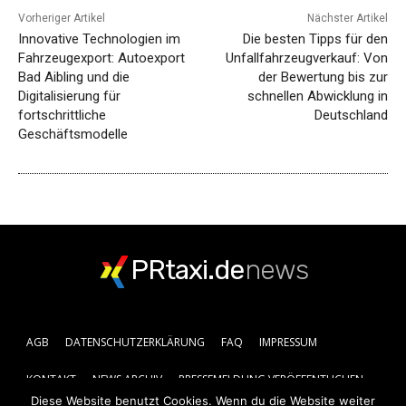
Vorheriger Artikel
Nächster Artikel
Innovative Technologien im
Die besten Tipps für den
Fahrzeugexport: Autoexport
Unfallfahrzeugverkauf: Von
Bad Aibling und die
der Bewertung bis zur
Digitalisierung für
schnellen Abwicklung in
fortschrittliche
Deutschland
Geschäftsmodelle
PRtaxi.de
news
AGB
DATENSCHUTZERKLÄRUNG
FAQ
IMPRESSUM
KONTAKT
NEWS ARCHIV
PRESSEMELDUNG VERÖFFENTLICHEN
Diese Website benutzt Cookies. Wenn du die Website weiter