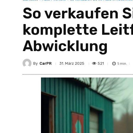
So verkaufen S
komplette Leitf
Abwicklung
By
CarPR
521
31. März 2025
5
min.