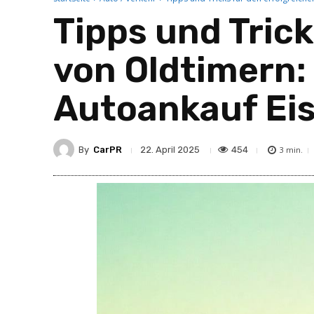
Tipps und Trick
von Oldtimern:
Autoankauf Ei
By
CarPR
454
22. April 2025
3
min.