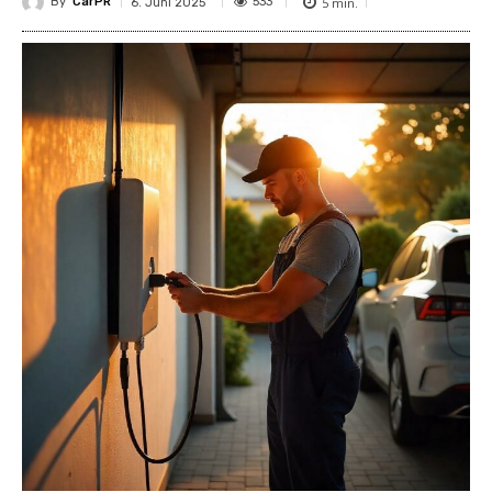
By
CarPR
5
min.
533
6. Juni 2025