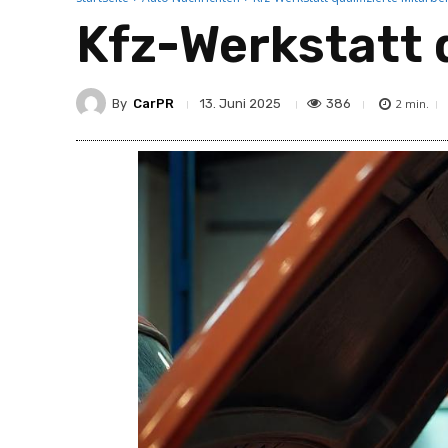
Kfz-Werkstatt q
By
CarPR
386
13. Juni 2025
2
min.