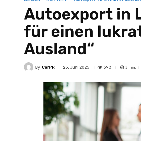
Autoexport in 
für einen lukr
Ausland“
By
CarPR
398
25. Juni 2025
3
min.