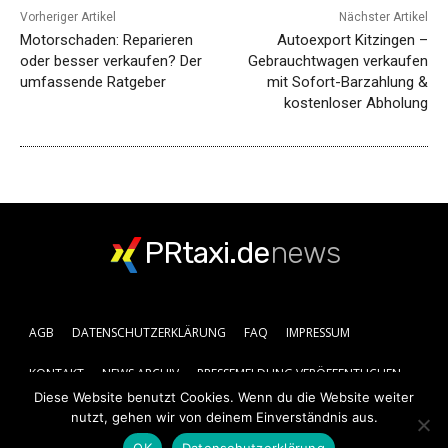
Vorheriger Artikel
Nächster Artikel
Motorschaden: Reparieren
Autoexport Kitzingen –
oder besser verkaufen? Der
Gebrauchtwagen verkaufen
umfassende Ratgeber
mit Sofort-Barzahlung &
kostenloser Abholung
PRtaxi.de
news
AGB
DATENSCHUTZERKLÄRUNG
FAQ
IMPRESSUM
KONTAKT
NEWS ARCHIV
PRESSEMELDUNG VERÖFFENTLICHEN
Diese Website benutzt Cookies. Wenn du die Website weiter
nutzt, gehen wir von deinem Einverständnis aus.
OK
Datenschutzerklärung