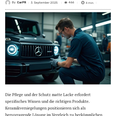
By
CarPR
4
min.
466
3. September 2025
Die Pflege und der Schutz matte Lacke erfordert
spezifisches Wissen und die richtigen Produkte.
Keramikversiegelungen positionieren sich als
hervorragende Lösung im Vergleich zu herkömmlichen