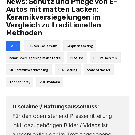
News:
Schutz und Pflege von E-
Autos mit matten Lacken:
Keramikversiegelungen im
Vergleich zu traditionellen
Methoden
TAGS
E-Autos Lackschutz
Graphen Coating
Keramikversiegelung matte Lacke
PFAS-frei
PPF vs. Keramik
SiC Keramikbeschichtung
SiO₂ Coating
State of the Art
Topper Spray
VOC-konform
Disclaimer/ Haftungsausschluss:
Für den oben stehend Pressemitteilung
inkl. dazugehörigen Bilder / Videos ist
ausschließlich der im Text angegebene