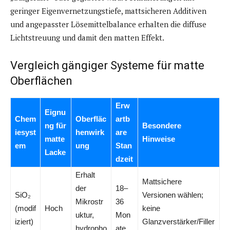
geringer Eigenvernetzungstiefe, mattsicheren Additiven
und angepasster Lösemittelbalance erhalten die diffuse
Lichtstreuung und damit den matten Effekt.
Vergleich gängiger Systeme für matte
Oberflächen
Erw
Eignu
Chem
Oberfläc
artb
ng für
Besondere
iesyst
henwirk
are
matte
Hinweise
em
ung
Stan
Lacke
dzeit
Erhalt
Mattsichere
der
18–
SiO₂
Versionen wählen;
Mikrostr
36
(modif
Hoch
keine
uktur,
Mon
iziert)
Glanzverstärker/Filler
hydropho
ate