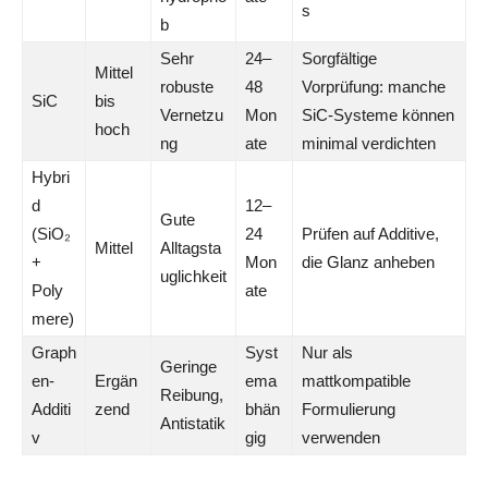
s
b
Sehr
24–
Sorgfältige
Mittel
robuste
48
Vorprüfung: manche
SiC
bis
Vernetzu
Mon
SiC-Systeme können
hoch
ng
ate
minimal verdichten
Hybri
d
12–
Gute
(SiO₂
24
Prüfen auf Additive,
Mittel
Alltagsta
+
Mon
die Glanz anheben
uglichkeit
Poly
ate
mere)
Graph
Syst
Nur als
Geringe
en-
Ergän
ema
mattkompatible
Reibung,
Additi
zend
bhän
Formulierung
Antistatik
v
gig
verwenden