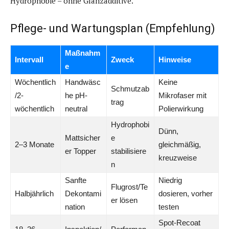
Hydrophobie – ohne Glanzadditive.
Pflege- und Wartungsplan (Empfehlung)
Maßnahm
Intervall
Zweck
Hinweise
e
Wöchentlich
Handwäsc
Keine
Schmutzab
/2-
he pH-
Mikrofaser mit
trag
wöchentlich
neutral
Polierwirkung
Hydrophobi
Dünn,
Mattsicher
e
2–3 Monate
gleichmäßig,
er Topper
stabilisiere
kreuzweise
n
Sanfte
Niedrig
Flugrost/Te
Halbjährlich
Dekontami
dosieren, vorher
er lösen
nation
testen
Spot-Recoat