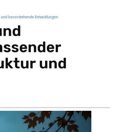
r und bevorstehende Entwicklungen
und
assender
ruktur und