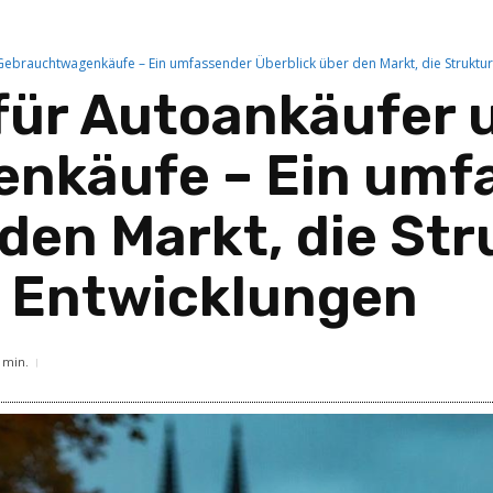
Gebrauchtwagenkäufe – Ein umfassender Überblick über den Markt, die Struktu
für Autoankäufer 
nkäufe – Ein umf
 den Markt, die St
 Entwicklungen
min.