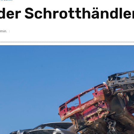
der Schrotthändler
min.