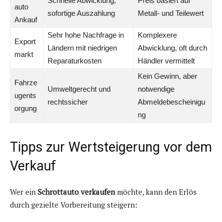
Schnelle Abwicklung,
Preis basiert auf
auto
sofortige Auszahlung
Metall- und Teilewert
Ankauf
Sehr hohe Nachfrage in
Komplexere
Export
Ländern mit niedrigen
Abwicklung, oft durch
markt
Reparaturkosten
Händler vermittelt
Kein Gewinn, aber
Fahrze
Umweltgerecht und
notwendige
ugents
rechtssicher
Abmeldebescheinigu
orgung
ng
Tipps zur Wertsteigerung vor dem
Verkauf
Wer ein
Schrottauto verkaufen
möchte, kann den Erlös
durch gezielte Vorbereitung steigern: