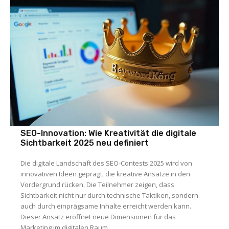
SEO-Innovation: Wie Kreativität die digitale
Sichtbarkeit 2025 neu definiert
Die digitale Landschaft des SEO-Contests 2025 wird von
innovativen Ideen geprägt, die kreative Ansätze in den
Vordergrund rücken. Die Teilnehmer zeigen, dass
Sichtbarkeit nicht nur durch technische Taktiken, sondern
auch durch einprägsame Inhalte erreicht werden kann.
Dieser Ansatz eröffnet neue Dimensionen für das
Marketing im digitalen Raum.