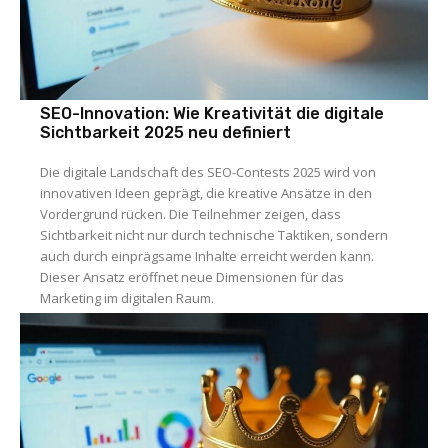
SEO-Innovation: Wie Kreativität die digitale
Sichtbarkeit 2025 neu definiert
Die digitale Landschaft des SEO-Contests 2025 wird von
innovativen Ideen geprägt, die kreative Ansätze in den
Vordergrund rücken. Die Teilnehmer zeigen, dass
Sichtbarkeit nicht nur durch technische Taktiken, sondern
auch durch einprägsame Inhalte erreicht werden kann.
Dieser Ansatz eröffnet neue Dimensionen für das
Marketing im digitalen Raum.