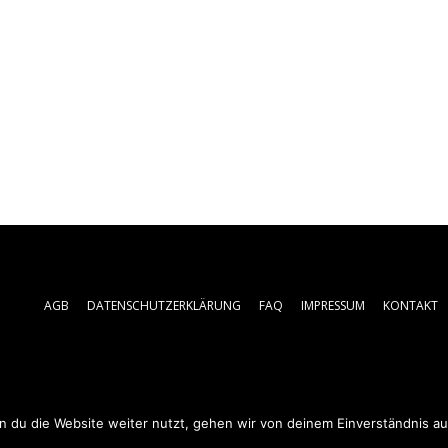
AGB
DATENSCHUTZERKLÄRUNG
FAQ
IMPRESSUM
KONTAKT
 du die Website weiter nutzt, gehen wir von deinem Einverständnis au
© 2019 - 2025 Prtaxi.de | All rights reserved.