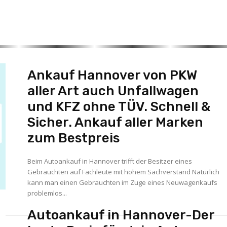
Ankauf Hannover von PKW
aller Art auch Unfallwagen
und KFZ ohne TÜV. Schnell &
Sicher. Ankauf aller Marken
zum Bestpreis
Beim Autoankauf in Hannover trifft der Besitzer eines
Gebrauchten auf Fachleute mit hohem Sachverstand Natürlich
kann man einen Gebrauchten im Zuge eines Neuwagenkaufs
problemlos...
Autoankauf in Hannover-Der