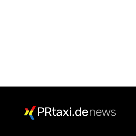
PRtaxi.de
news