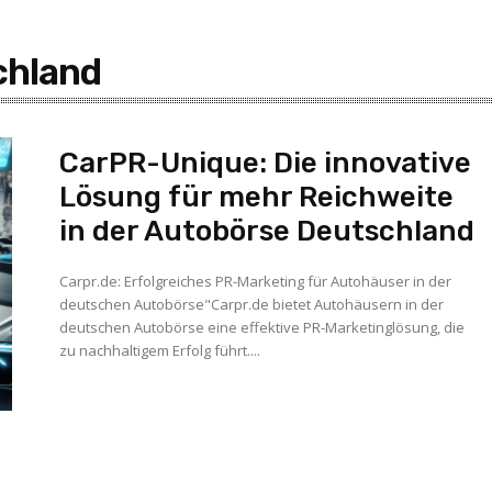
chland
CarPR-Unique: Die innovative
Lösung für mehr Reichweite
in der Autobörse Deutschland
Carpr.de: Erfolgreiches PR-Marketing für Autohäuser in der
deutschen Autobörse"Carpr.de bietet Autohäusern in der
deutschen Autobörse eine effektive PR-Marketinglösung, die
zu nachhaltigem Erfolg führt....