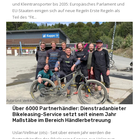
und Kleintransporter bis 2035: Europäisches Parlament und
EU-Staaten einigen sich auf neue Regeln Erste Regeln als
Teil des "Fit...
Auto und Verkehr
Über 6000 Partnerhändler: Dienstradanbieter
Bikeleasing-Service setzt seit einem Jahr
Maßstäbe im Bereich Händlerbetreuung
Uslar/Vellmar (ots) - Seit über einem Jahr werden die
Partnerhändler des Bikeleasing-Service aus Uslar nun