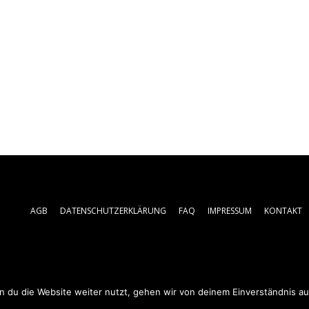
AGB
DATENSCHUTZERKLÄRUNG
FAQ
IMPRESSUM
KONTAKT
 du die Website weiter nutzt, gehen wir von deinem Einverständnis au
© 2019 - 2025 Prtaxi.de | All rights reserved.