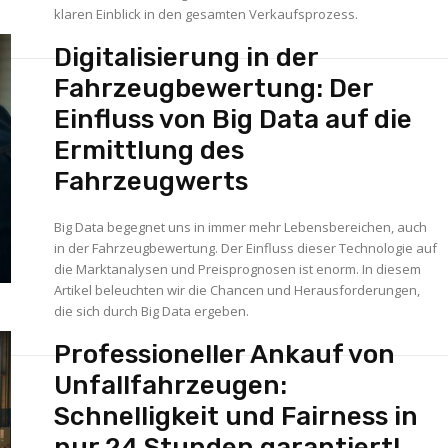
klaren Einblick in den gesamten Verkaufsprozess.
Digitalisierung in der
Fahrzeugbewertung: Der
Einfluss von Big Data auf die
Ermittlung des
Fahrzeugwerts
Big Data begegnet uns in immer mehr Lebensbereichen, auch
in der Fahrzeugbewertung. Der Einfluss dieser Technologie auf
die Marktanalysen und Preisprognosen ist enorm. In diesem
Artikel beleuchten wir die Chancen und Herausforderungen,
die sich durch Big Data ergeben.
Professioneller Ankauf von
Unfallfahrzeugen:
Schnelligkeit und Fairness in
nur 24 Stunden garantiert!