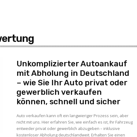
wertung
Unkomplizierter Autoankauf
mit Abholung in Deutschland
– wie Sie Ihr Auto privat oder
gewerblich verkaufen
können, schnell und sicher
Auto verkaufen kann oft ein langwieriger Prozess sein, aber
nicht mit uns. Hier erfahren Sie, wie einfach es ist, Ihr Fahrzeug
entweder privat oder gewerblich abzugeben – inklusive
kostenloser Abholung deutschlandweit. Erhalten Sie einen