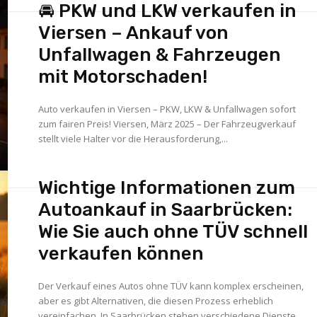
🚘 PKW und LKW verkaufen in
Viersen – Ankauf von
Unfallwagen & Fahrzeugen
mit Motorschaden!
Auto verkaufen in Viersen – PKW, LKW & Unfallwagen sofort
zum fairen Preis! Viersen, März 2025 – Der Fahrzeugverkauf
stellt viele Halter vor die Herausforderung,...
Wichtige Informationen zum
Autoankauf in Saarbrücken:
Wie Sie auch ohne TÜV schnell
verkaufen können
Der Verkauf eines Autos ohne TÜV kann komplex erscheinen,
aber es gibt Alternativen, die diesen Prozess erheblich
vereinfachen. In Saarbrücken stehen verschiedene Dienste