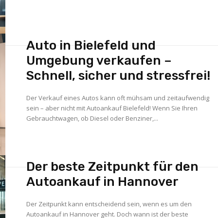
Auto in Bielefeld und
Umgebung verkaufen –
Schnell, sicher und stressfrei!
Der Verkauf eines Autos kann oft mühsam und zeitaufwendig
sein – aber nicht mit Autoankauf Bielefeld! Wenn Sie Ihren
Gebrauchtwagen, ob Diesel oder Benziner,...
Der beste Zeitpunkt für den
Autoankauf in Hannover
Der Zeitpunkt kann entscheidend sein, wenn es um den
Autoankauf in Hannover geht. Doch wann ist der beste