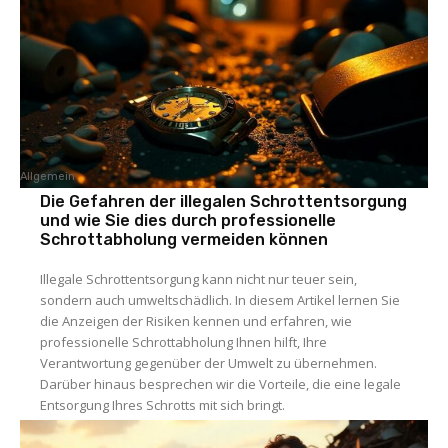
Allgemein
Die Gefahren der illegalen Schrottentsorgung
und wie Sie dies durch professionelle
Schrottabholung vermeiden können
Illegale Schrottentsorgung kann nicht nur teuer sein,
sondern auch umweltschädlich. In diesem Artikel lernen Sie
die Anzeigen der Risiken kennen und erfahren, wie
professionelle Schrottabholung Ihnen hilft, Ihre
Verantwortung gegenüber der Umwelt zu übernehmen.
Darüber hinaus besprechen wir die Vorteile, die eine legale
Entsorgung Ihres Schrotts mit sich bringt.