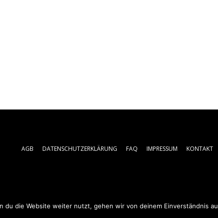
AGB
DATENSCHUTZERKLÄRUNG
FAQ
IMPRESSUM
KONTAKT
 du die Website weiter nutzt, gehen wir von deinem Einverständnis au
© 2019 - 2025 Prtaxi.de | All rights reserved.