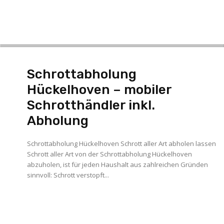
Schrottabholung
Hückelhoven – mobiler
Schrotthändler inkl.
Abholung
Schrottabholung Hückelhoven Schrott aller Art abholen lassen
Schrott aller Art von der Schrottabholung Hückelhoven
abzuholen, ist für jeden Haushalt aus zahlreichen Gründen
sinnvoll: Schrott verstopft...