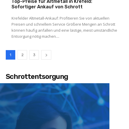
Top-Preise für Altmetall in Krefeld:
Sofortiger Ankauf von Schrott
Krefelder Altmetall-Ankauf: Profitieren Sie von aktuellen
Preisen und schnellem Service Größere Mengen an Schrott
können häufig anfallen und eine lästige, meist umständliche
Entsorgung nötig machen....
1
2
3
Schrottentsorgung