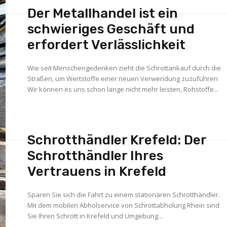
Der Metallhandel ist ein
schwieriges Geschäft und
erfordert Verlässlichkeit
Wie seit Menschengedenken zieht die Schrottankauf durch die
Straßen, um Wertstoffe einer neuen Verwendung zuzuführen
Wir können es uns schon lange nicht mehr leisten, Rohstoffe...
Schrotthändler Krefeld: Der
Schrotthändler Ihres
Vertrauens in Krefeld
Sparen Sie sich die Fahrt zu einem stationären Schrotthändler.
Mit dem mobilen Abholservice von Schrottabholung Rhein sind
Sie Ihren Schrott in Krefeld und Umgebung...