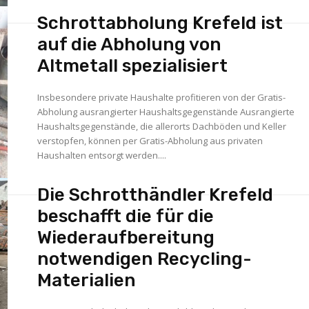
Schrottabholung Krefeld ist
auf die Abholung von
Altmetall spezialisiert
Insbesondere private Haushalte profitieren von der Gratis-
Abholung ausrangierter Haushaltsgegenstände Ausrangierte
Haushaltsgegenstände, die allerorts Dachböden und Keller
verstopfen, können per Gratis-Abholung aus privaten
Haushalten entsorgt werden....
Die Schrotthändler Krefeld
beschafft die für die
Wiederaufbereitung
notwendigen Recycling-
Materialien