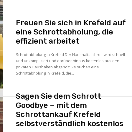
Freuen Sie sich in Krefeld auf
eine Schrottabholung, die
effizient arbeitet
Schrottabholung in Krefeld Der Haushaltsschrott wird schnell
und unkompliziert und darüber hinaus kostenlos aus den
privaten Haushalten abgeholt Sie suchen eine
Schrottabholung in Krefeld, die...
Sagen Sie dem Schrott
Goodbye – mit dem
Schrottankauf Krefeld
selbstverständlich kostenlos