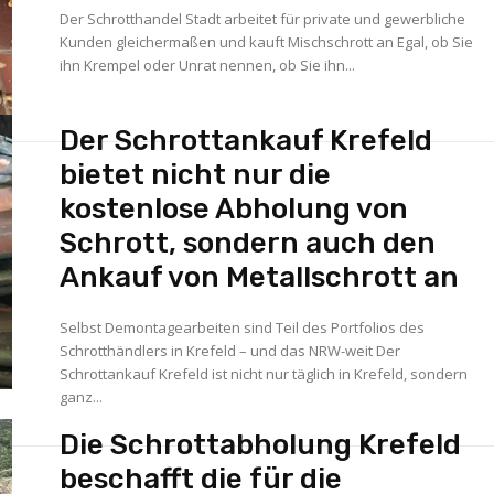
Der Schrotthandel Stadt arbeitet für private und gewerbliche
Kunden gleichermaßen und kauft Mischschrott an Egal, ob Sie
ihn Krempel oder Unrat nennen, ob Sie ihn...
Der Schrottankauf Krefeld
bietet nicht nur die
kostenlose Abholung von
Schrott, sondern auch den
Ankauf von Metallschrott an
Selbst Demontagearbeiten sind Teil des Portfolios des
Schrotthändlers in Krefeld – und das NRW-weit Der
Schrottankauf Krefeld ist nicht nur täglich in Krefeld, sondern
ganz...
Die Schrottabholung Krefeld
beschafft die für die