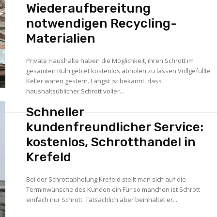
Wiederaufbereitung
notwendigen Recycling-
Materialien
Private Haushalte haben die Möglichkeit, ihren Schrott im
gesamten Ruhrgebiet kostenlos abholen zu lassen Vollgefüllte
Keller waren gestern. Längst ist bekannt, dass
haushaltsüblicher Schrott voller...
Schneller
kundenfreundlicher Service:
kostenlos, Schrotthandel in
Krefeld
Bei der Schrottabholung Krefeld stellt man sich auf die
Terminwünsche des Kunden ein Für so manchen ist Schrott
einfach nur Schrott. Tatsächlich aber beinhaltet er...