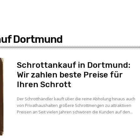
auf Dortmund
Schrottankauf in Dortmund:
Wir zahlen beste Preise für
Ihren Schrott
Der Schrotthändler kauft über die reine Abholung hinaus auch
von Privathaushalten größere Schrottmengen zu attraktiven
Preisen an Seit vielen Jahren schwören die Kunden auf den...