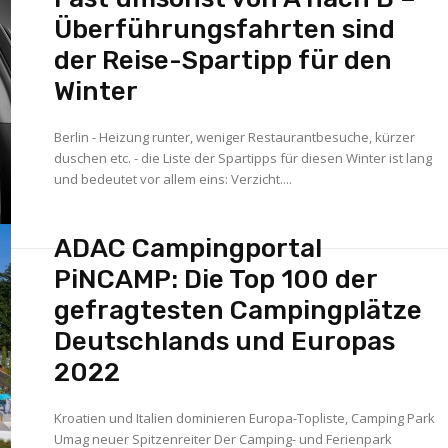
Überführungsfahrten sind
der Reise-Spartipp für den
Winter
Berlin - Heizung runter, weniger Restaurantbesuche, kürzer
duschen etc. - die Liste der Spartipps für diesen Winter ist lang
und bedeutet vor allem eins: Verzicht....
ADAC Campingportal
PiNCAMP: Die Top 100 der
gefragtesten Campingplätze
Deutschlands und Europas
2022
Kroatien und Italien dominieren Europa-Topliste, Camping Park
Umag neuer Spitzenreiter Der Camping- und Ferienpark