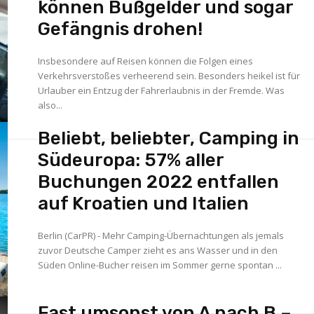
können Bußgelder und sogar
Gefängnis drohen!
Insbesondere auf Reisen können die Folgen eines
Verkehrsverstoßes verheerend sein. Besonders heikel ist für
Urlauber ein Entzug der Fahrerlaubnis in der Fremde. Was
also...
Beliebt, beliebter, Camping in
Südeuropa: 57% aller
Buchungen 2022 entfallen
auf Kroatien und Italien
Berlin (CarPR) - Mehr Camping-Übernachtungen als jemals
zuvor Deutsche Camper zieht es ans Wasser und in den
Süden Online-Bucher reisen im Sommer gerne spontan ...
Fast umsonst von A nach B –