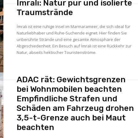
İmralı: Natur pur und isolierte
Traumstrände
İmralı ist eine ruhige Insel im Marmarameer, die sich ideal für
Naturliebhaber und Ruhe-Suchende eignet. Hier finden Sie
unberührte Strände und eine gesamte Atmosphäre der
Abgeschiedenheit. Ein Besuch auf İmralı ist eine Rückkehr zur
Natur, abseits hektischer Touristenströme.
ADAC rät: Gewichtsgrenzen
bei Wohnmobilen beachten
Empfindliche Strafen und
Schäden am Fahrzeug drohen
3,5-t-Grenze auch bei Maut
beachten