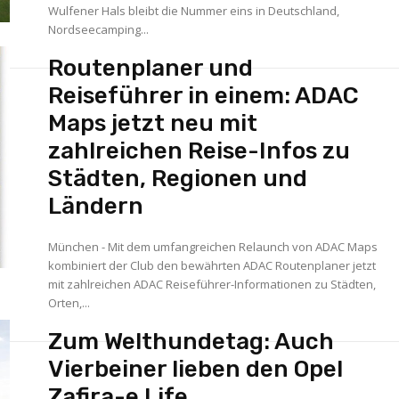
Wulfener Hals bleibt die Nummer eins in Deutschland,
Nordseecamping...
Routenplaner und
Reiseführer in einem: ADAC
Maps jetzt neu mit
zahlreichen Reise-Infos zu
Städten, Regionen und
Ländern
München - Mit dem umfangreichen Relaunch von ADAC Maps
kombiniert der Club den bewährten ADAC Routenplaner jetzt
mit zahlreichen ADAC Reiseführer-Informationen zu Städten,
Orten,...
Zum Welthundetag: Auch
Vierbeiner lieben den Opel
Zafira-e Life