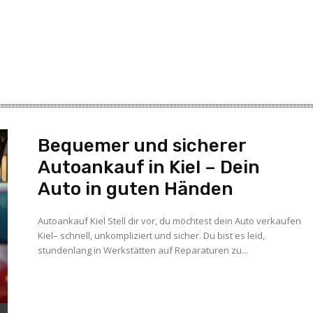
Bequemer und sicherer
Autoankauf in Kiel – Dein
Auto in guten Händen
Autoankauf Kiel Stell dir vor, du möchtest dein Auto verkaufen
Kiel– schnell, unkompliziert und sicher. Du bist es leid,
stundenlang in Werkstätten auf Reparaturen zu...