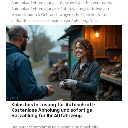
Autoankauf Ahrensburg – fair, schnell & sicher verkaufen.
Autoankauf Ahrensburg mit Sofortzahlung: Unfallwagen,
Motorschaden & Gebrauchtwagen schnell, sicher & fair
verkaufen – inklusive kostenloser Abholung. Der...
Allgemein
Kölns beste Lösung für Autoschrott:
Kostenlose Abholung und sofortige
Barzahlung für Ihr Altfahrzeug
Der Autoschrottplatz in Köln bietet eine fabelhafte