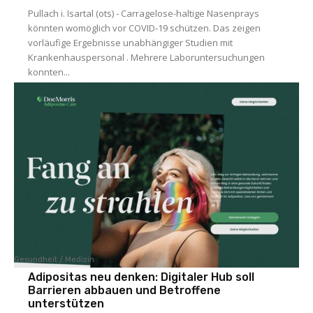
Pullach i. Isartal (ots) - Carragelose-haltige Nasenprays
könnten womöglich vor COVID-19 schützen. Das zeigen
vorläufige Ergebnisse unabhängiger Studien mit
Krankenhauspersonal . Mehrere Laboruntersuchungen
konnten...
Gesundheit / Medizin
Adipositas neu denken: Digitaler Hub soll
Barrieren abbauen und Betroffene
unterstützen