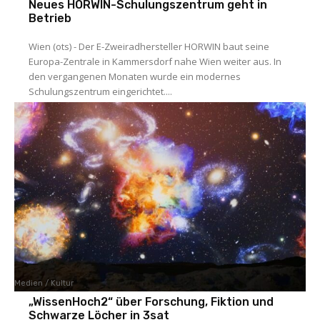
Neues HORWIN-Schulungszentrum geht in
Betrieb
Wien (ots) - Der E-Zweiradhersteller HORWIN baut seine
Europa-Zentrale in Kammersdorf nahe Wien weiter aus. In
den vergangenen Monaten wurde ein modernes
Schulungszentrum eingerichtet....
Medien / Kultur
„WissenHoch2“ über Forschung, Fiktion und
Schwarze Löcher in 3sat