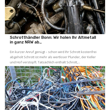
Allgemein
Schrotthändler Bonn: Wir holen Ihr Altmetall
in ganz NRW ab…
Ein kurzer Anruf genügt – schon wird Ihr Schrott kostenfrei
abgeholt Schrott ist mehr als wertloser Plunder, der Keller
und Hof verstopft. Tatsächlich enthält Schrott,...