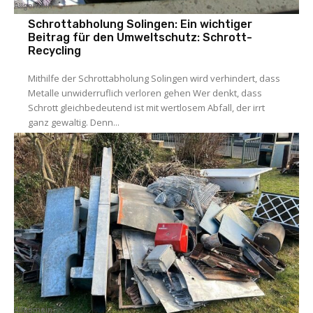
Allgemein
Schrottabholung Solingen: Ein wichtiger
Beitrag für den Umweltschutz: Schrott-
Recycling
Mithilfe der Schrottabholung Solingen wird verhindert, dass
Metalle unwiderruflich verloren gehen Wer denkt, dass
Schrott gleichbedeutend ist mit wertlosem Abfall, der irrt
ganz gewaltig. Denn...
Allgemein