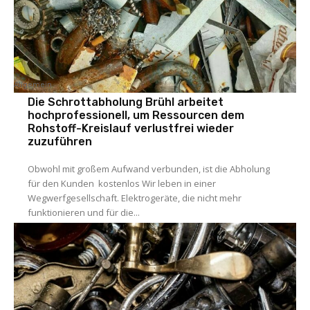
Allgemein
Die Schrottabholung Brühl arbeitet
hochprofessionell, um Ressourcen dem
Rohstoff-Kreislauf verlustfrei wieder
zuzuführen
Obwohl mit großem Aufwand verbunden, ist die Abholung
für den Kunden kostenlos Wir leben in einer
Wegwerfgesellschaft. Elektrogeräte, die nicht mehr
funktionieren und für die...