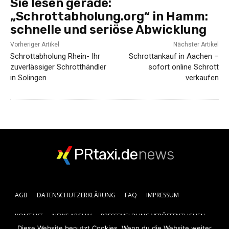
Sie lesen gerade:
„Schrottabholung.org“ in Hamm:
schnelle und seriöse Abwicklung
Vorheriger Artikel
Nächster Artikel
Schrottabholung Rhein- Ihr
Schrottankauf in Aachen –
zuverlässiger Schrotthändler
sofort online Schrott
in Solingen
verkaufen
PRtaxi.de
news
AGB
DATENSCHUTZERKLÄRUNG
FAQ
IMPRESSUM
KONTAKT
NEWS ARCHIV
PRESSEMELDUNG VERÖFFENTLICHEN
Diese Website benutzt Cookies. Wenn du die Website weiter