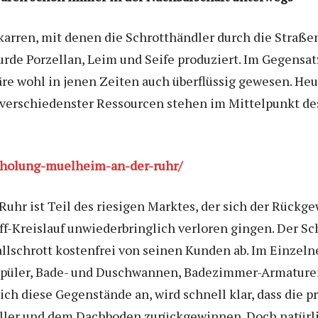
karren, mit denen die Schrotthändler durch die Straß
urde Porzellan, Leim und Seife produziert. Im Gegensat
 wohl in jenen Zeiten auch überflüssig gewesen. Heut
verschiedenster Ressourcen stehen im Mittelpunkt d
abholung-muelheim-an-der-ruhr/
uhr ist Teil des riesigen Marktes, der sich der Rückg
f-Kreislauf unwiederbringlich verloren gingen. Der Sc
llschrott kostenfrei von seinen Kunden ab. Im Einzel
rspüler, Bade- und Duschwannen, Badezimmer-Armature
ich diese Gegenstände an, wird schnell klar, dass die p
eller und dem Dachboden zurückgewinnen. Doch natürli