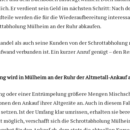
ch. Er verdient sein Geld im nächsten Schritt: Nach d
dteile werden die für die Wiederaufbereitung interess
rottabholung Mülheim an der Ruhr abkaufen.
handel als auch seine Kunden von der Schrottabholung
ufwand verbunden ist. Ein kurzer Anruf genügt – den R
ng wird in Mülheim an der Ruhr der Altmetall-Ankauf
ung oder einer Entrümpelung größere Mengen Mischschr
nen den Ankauf ihrer Altgeräte an. Auch in diesem Fa
etzen. Ist der Umfang klar umrissen, erhalten sie ber
cht möglich, verschafft sich die Schrottabholung Mülhei
gebot für den Ankauf ab, dem stets die aktuellen Kurs