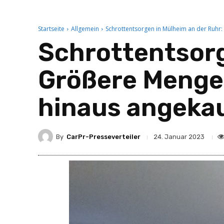
Startseite
Allgemein
Schrottentsorgen in Mülheim an der Ruhr
Schrottentsorg
Größere Menge
hinaus angeka
By
CarPr-Presseverteiler
24. Januar 2023