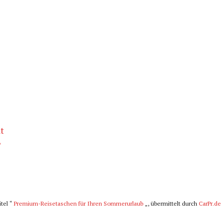
t
/
itel “
Premium-Reisetaschen für Ihren Sommerurlaub
„, übermittelt durch
CarPr.de