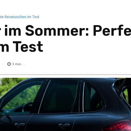
te Reisetaschen im Test
 im Sommer: Perf
m Test
3
min.