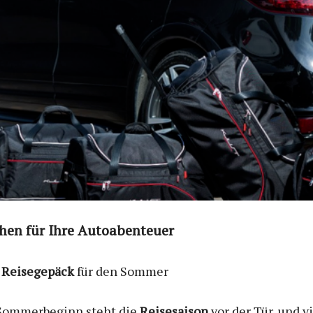
en für Ihre Autoabenteuer
s
Reisegepäck
für den Sommer
Sommerbeginn steht die
Reisesaison
vor der Tür, und v